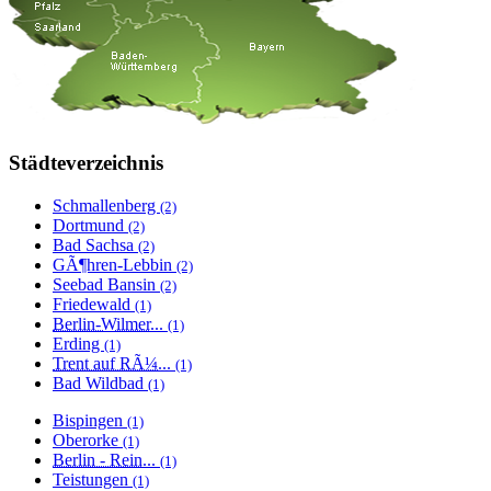
Städteverzeichnis
Schmallenberg
(2)
Dortmund
(2)
Bad Sachsa
(2)
GÃ¶hren-Lebbin
(2)
Seebad Bansin
(2)
Friedewald
(1)
Berlin-Wilmer...
(1)
Erding
(1)
Trent auf RÃ¼...
(1)
Bad Wildbad
(1)
Bispingen
(1)
Oberorke
(1)
Berlin - Rein...
(1)
Teistungen
(1)