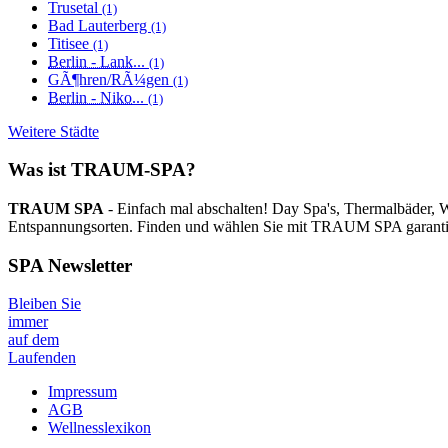
Trusetal
(1)
Bad Lauterberg
(1)
Titisee
(1)
Berlin - Lank...
(1)
GÃ¶hren/RÃ¼gen
(1)
Berlin - Niko...
(1)
Weitere Städte
Was ist TRAUM-SPA?
TRAUM SPA
- Einfach mal abschalten! Day Spa's, Thermalbäder, 
Entspannungsorten. Finden und wählen Sie mit TRAUM SPA garantiert
SPA Newsletter
Bleiben Sie
immer
auf dem
Laufenden
Impressum
AGB
Wellnesslexikon