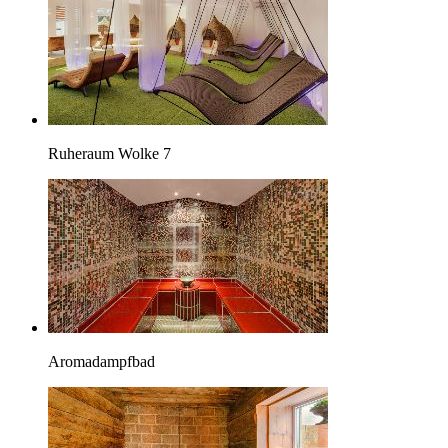
Ruheraum Wolke 7
Aromadampfbad