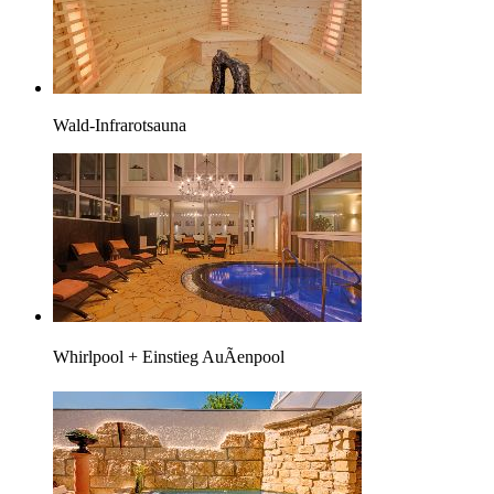
Wald-Infrarotsauna
Whirlpool + Einstieg AuÃenpool