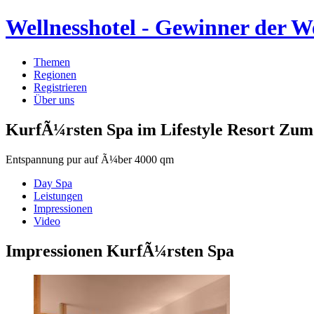
Wellnesshotel - Gewinner der W
Themen
Regionen
Registrieren
Über uns
KurfÃ¼rsten Spa im Lifestyle Resort Zu
Entspannung pur auf Ã¼ber 4000 qm
Day Spa
Leistungen
Impressionen
Video
Impressionen KurfÃ¼rsten Spa