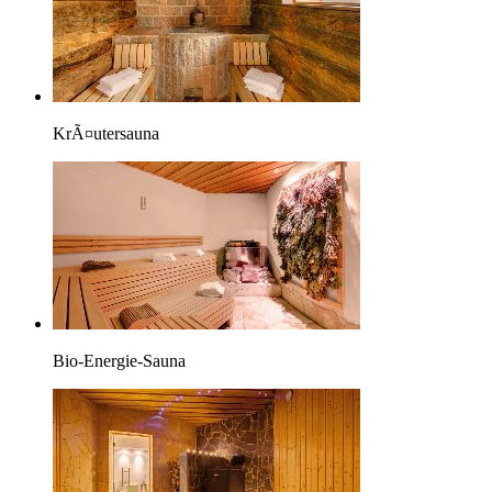
KrÃ¤utersauna
Bio-Energie-Sauna