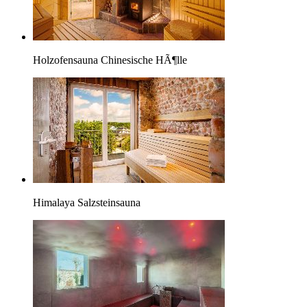
Holzofensauna Chinesische HÃ¶lle
Himalaya Salzsteinsauna