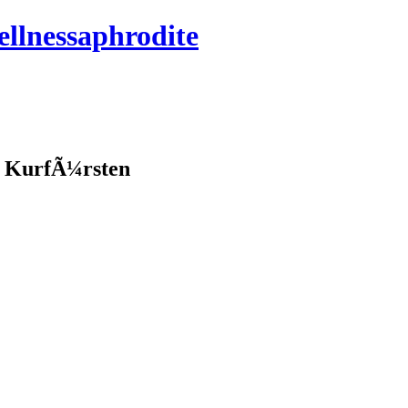
ellnessaphrodite
m KurfÃ¼rsten