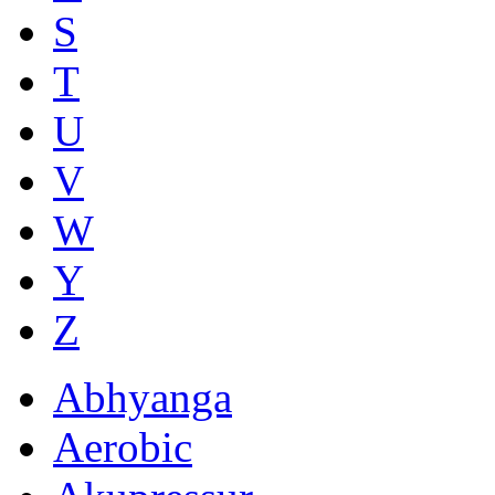
S
T
U
V
W
Y
Z
Abhyanga
Aerobic