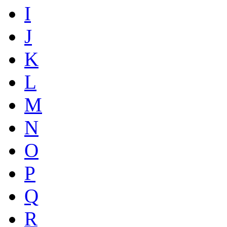
I
J
K
L
M
N
O
P
Q
R