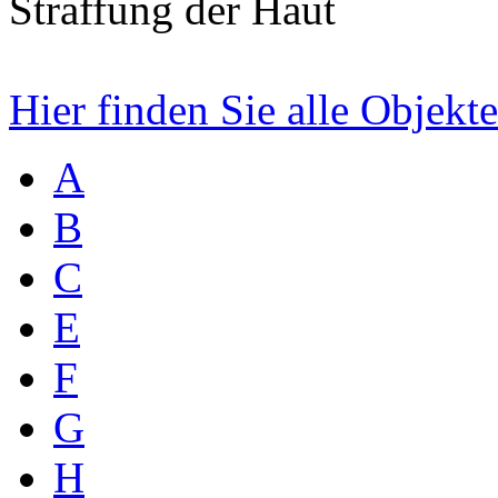
Straffung der Haut
Hier finden Sie alle Objekt
A
B
C
E
F
G
H