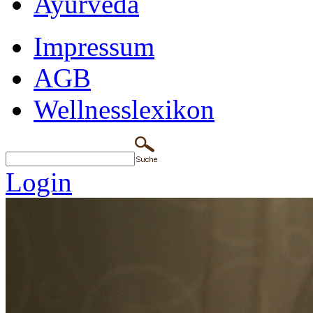
Ayurveda
Impressum
AGB
Wellnesslexikon
Login