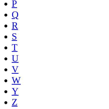
P
Q
R
S
T
U
V
W
Y
Z