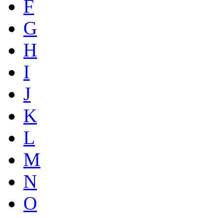
F
G
H
I
J
K
L
M
N
O