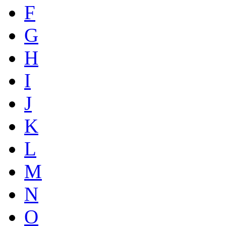
F
G
H
I
J
K
L
M
N
O