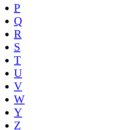
P
Q
R
S
T
U
V
W
Y
Z