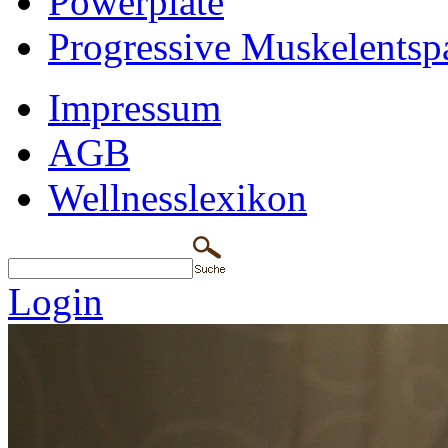
Powerplate
Progressive Muskelents
Impressum
AGB
Wellnesslexikon
Login