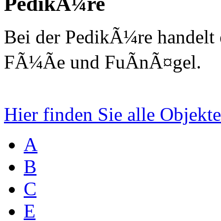
PedikÃ¼re
Bei der PedikÃ¼re handelt e
FÃ¼Ãe und FuÃnÃ¤gel.
Hier finden Sie alle Objek
A
B
C
E