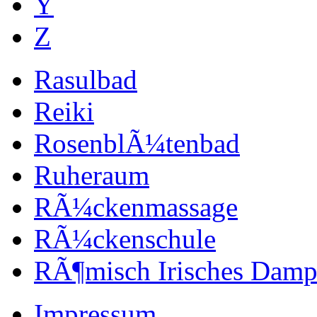
Y
Z
Rasulbad
Reiki
RosenblÃ¼tenbad
Ruheraum
RÃ¼ckenmassage
RÃ¼ckenschule
RÃ¶misch Irisches Damp
Impressum