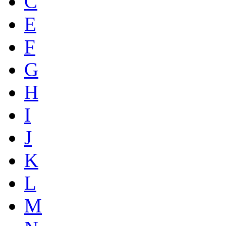
C
E
F
G
H
I
J
K
L
M