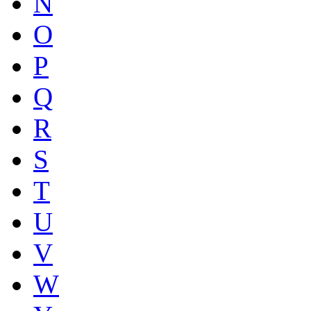
N
O
P
Q
R
S
T
U
V
W