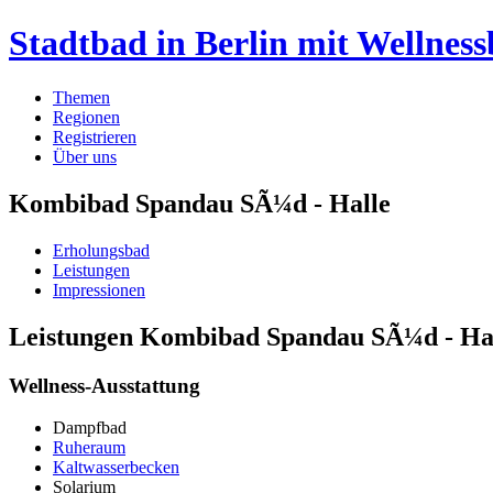
Stadtbad in Berlin mit Wellness
Themen
Regionen
Registrieren
Über uns
Kombibad Spandau SÃ¼d - Halle
Erholungsbad
Leistungen
Impressionen
Leistungen Kombibad Spandau SÃ¼d - Ha
Wellness-Ausstattung
Dampfbad
Ruheraum
Kaltwasserbecken
Solarium