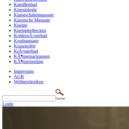
Kamillenbad
Kinesiologie
Klangschalenmassage
Klassische Massage
Kneipp
Kneipptretbecken
KohlensÃ¤urebad
Kopfmassage
Kraxenofen
KrÃ¤uterbad
KÃ¶rperpackungen
KÃ¶rperpeeling
Impressum
AGB
Wellnesslexikon
Login