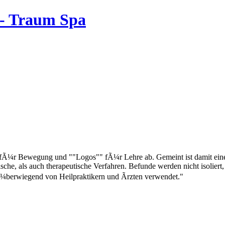
n - Traum Spa
" fÃ¼r Bewegung und ""Logos"" fÃ¼r Lehre ab. Gemeint ist damit eine L
tische, als auch therapeutische Verfahren. Befunde werden nicht isol
¼berwiegend von Heilpraktikern und Ãrzten verwendet."