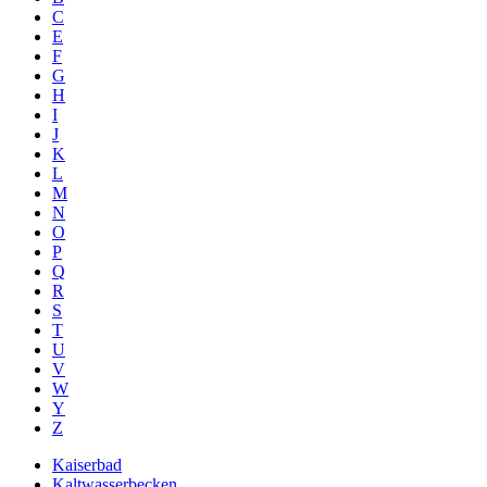
C
E
F
G
H
I
J
K
L
M
N
O
P
Q
R
S
T
U
V
W
Y
Z
Kaiserbad
Kaltwasserbecken