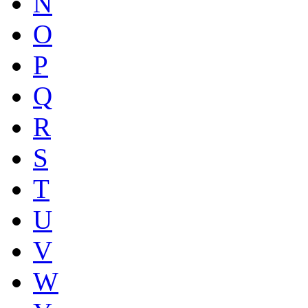
N
O
P
Q
R
S
T
U
V
W