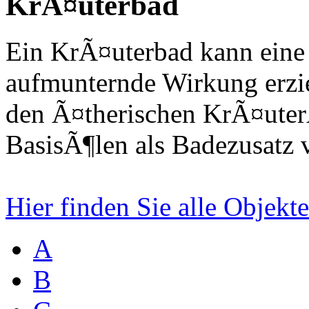
KrÃ¤uterbad
Ein KrÃ¤uterbad kann eine
aufmunternde Wirkung erzi
den Ã¤therischen KrÃ¤uter
BasisÃ¶len als Badezusatz 
Hier finden Sie alle Objek
A
B