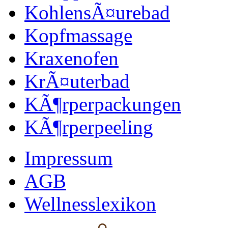
KohlensÃ¤urebad
Kopfmassage
Kraxenofen
KrÃ¤uterbad
KÃ¶rperpackungen
KÃ¶rperpeeling
Impressum
AGB
Wellnesslexikon