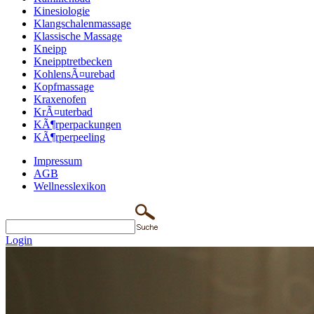
Kinesiologie
Klangschalenmassage
Klassische Massage
Kneipp
Kneipptretbecken
KohlensÃ¤urebad
Kopfmassage
Kraxenofen
KrÃ¤uterbad
KÃ¶rperpackungen
KÃ¶rperpeeling
Impressum
AGB
Wellnesslexikon
Login