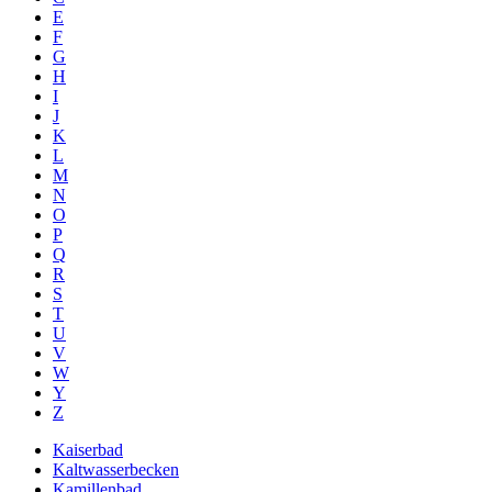
E
F
G
H
I
J
K
L
M
N
O
P
Q
R
S
T
U
V
W
Y
Z
Kaiserbad
Kaltwasserbecken
Kamillenbad