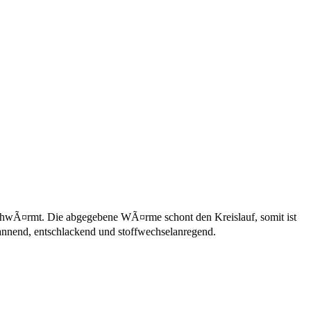
chwÃ¤rmt. Die abgegebene WÃ¤rme schont den Kreislauf, somit ist
annend, entschlackend und stoffwechselanregend.